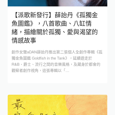
【派歌新發行】薛詒丹《孤獨金
魚圖鑑》，八首歌曲、八缸情
緒，描繪關於孤獨、愛與渴望的
情感故事
創作女聲aDAN薛詒丹推出第二張個人全創作專輯《孤
獨金魚圖鑑 Goldfish in the Tank》，延續遊走於
R&B、爵士、流行之間的音樂風格，及藏身於都會的
觀察者創作視角，這張專輯以「…