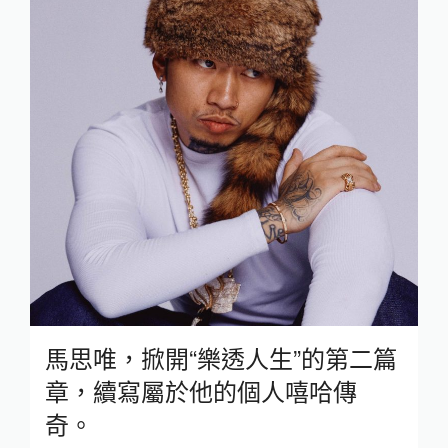
馬思唯，掀開“樂透人生”的第二篇
章，續寫屬於他的個人嘻哈傳
奇。