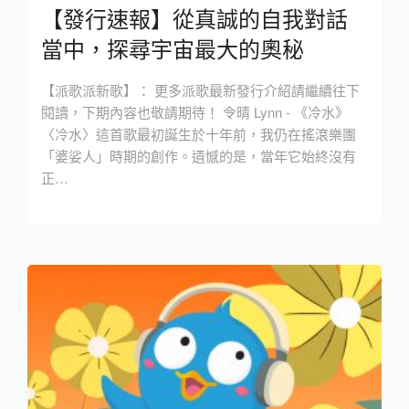
【發行速報】從真誠的自我對話
當中，探尋宇宙最大的奧秘
【派歌派新歌】： 更多派歌最新發行介紹請繼續往下
閱讀，下期內容也敬請期待！ 令晴 Lynn - 《冷水》
〈冷水〉這首歌最初誕生於十年前，我仍在搖滾樂團
「婆娑人」時期的創作。遺憾的是，當年它始終沒有
正…