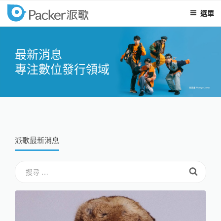
選單
packer
跳
至
最新消息
內
專注數位發行領域
容
派歌最新消息
搜
搜
尋
尋：