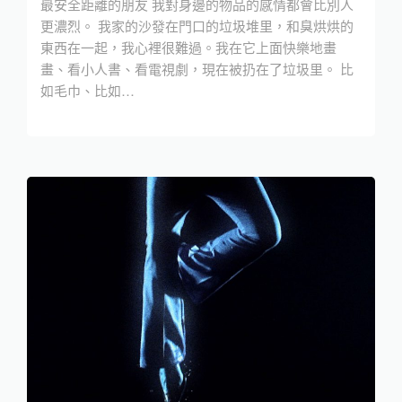
最安全距離的朋友 我對身邊的物品的感情都會比別人
更濃烈。 我家的沙發在門口的垃圾堆里，和臭烘烘的
東西在一起，我心裡很難過。我在它上面快樂地畫
畫、看小人書、看電視劇，現在被扔在了垃圾里。 比
如毛巾、比如…