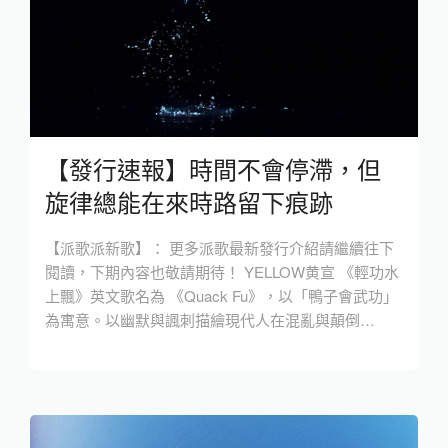
【發行速報】時間不會停滯，但
旋律總能在來時路留下痕跡
【派歌派新歌】： 更多派歌最新發行介紹請繼續往下
閱讀，下期內容也敬請期待！ YELLOW黄宣 《輕功水
上飄》英文歌名為 《Quack Fu》，以「鴨子會武功」
為寓意。以幽默與諷刺描繪現代人在混亂與顛倒…