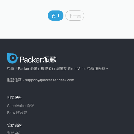
文
頁
1
下一頁
章
分
頁
街聲「Packer 派歌」數位發行 隸屬於 StreetVoice 街聲服務群。
服務信箱：support@packer.zendesk.com
相關服務
StreetVoice 街聲
Blow 吹音樂
協助諮詢
幫助中心