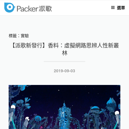
選單
packer
跳
至
內
標籤：實驗
容
【派歌新發行】香料：虛擬網路思辨人性新叢
林
發
2019-09-03
表
於