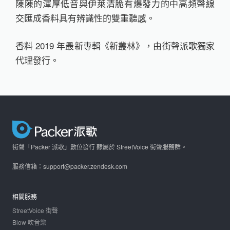
陳陳的渾厚低音與伊萊清脆有爆發力的中高頻聲線
交匯成香料具有辨識性的雙重聽感。
香料 2019 年最新專輯《新叢林》，由街聲派歌獨家
代理發行。
街聲「Packer 派歌」數位發行 隸屬於 StreetVoice 街聲服務群。
服務信箱：support@packer.zendesk.com
相關服務
StreetVoice 街聲
Blow 吹音樂