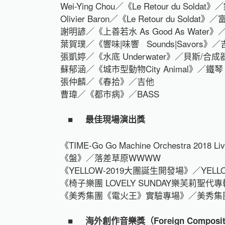
Wei-Ying Chou／《Le Retour du Soldat
Olivier Baron／《Le Retour du Soldat》／
謝明諺／《上善若水 As Good As Wa
葉賀璞／《響味|味響 Sounds|Savors》／
張凱婷／《水底 Underwater》／貝斯/合成
蘇郁涵／《城市型動物City Animal》／鐵琴
張仲麟／《春拾》／吉他
曹瑋／《都市病》／BASS
■
最佳現場演出獎
《TIME-Go Go Machine Orchestra 2018 L
《盤》／落差草原WWWW
《YELLOW-2019大團誕生開發場》／YELL
《椅子樂團 LOVELY SUNDAY樂芙莉聖
《美秀集團《電火王》實驗專場》／美秀集
■
海外創作音樂獎（Foreign Compositio