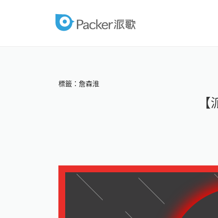
跳
至
packer
內
容
標籤：詹森淮
【