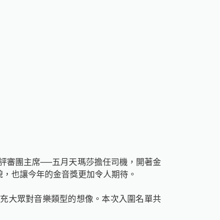
了本屆評審團主席──五月天瑪莎擔任司機，開著金
貌，也讓今年的金音獎更加令人期待。
擴充大眾對音樂類型的想像。本次入圍名單共