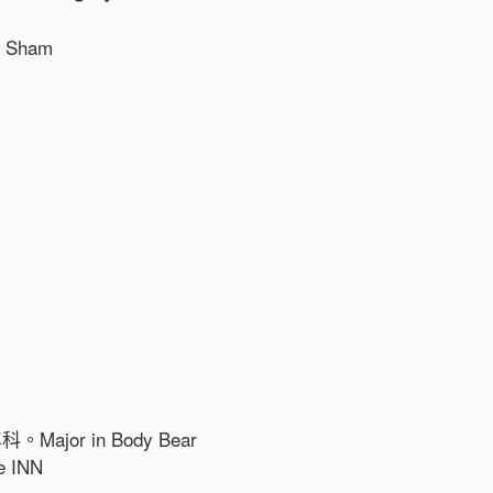
o Sham
。Major in Body Bear
e INN