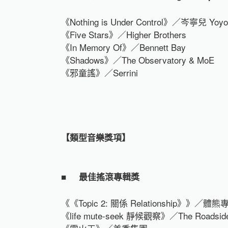
《Nothing is Under Control》／岑寧兒 Yoy
《Five Stars》／Higher Brothers
《In Memory Of》／Bennett Bay
《Shadows》／The Observatory & MoE
《邪童謠》／Serrini
【類型音樂獎項】
■
最佳搖滾專輯獎
《《Topic 2: 關係 Relationship》》／體熊專科
《life mute-seek 靜候觀察》／The Roadsid