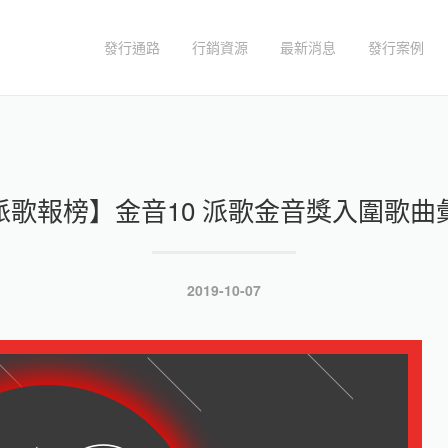
發行通路
行銷資源
最新消息
發行案例
派歌報榜】金音10 派歌金音獎入圍歌曲
發
2019-10-07
表
於