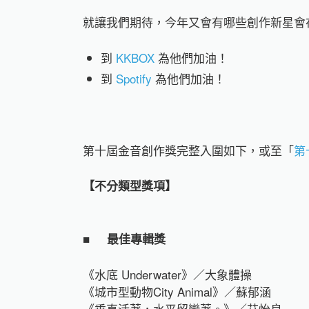
就讓我們期待，今年又會有哪些創作新星會
到
KKBOX
為他們加油！
到
Spotify
為他們加油！
第十屆金音創作獎完整入圍如下，或至「
第
【不分類型獎項】
■
最佳專輯獎
《水底 Underwater》／大象體操
《城市型動物City Animal》／蘇郁涵
《垂直活著，水平留戀著。》／艾怡良