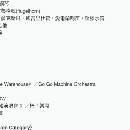
》／鋼琴
富魯格號(flugelhorn)
ter》／薩克斯風，迪吉里杜管，愛爾蘭哨笛，塑膠水管
吉他
器
ive Warehouse》／Go Go Machine Orchestra
OW
代專輯演唱會 》／椅子樂團
團
n Category
）