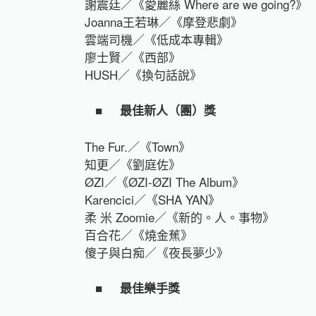
謝震廷／《愛麗絲 Where are we going?》
Joanna王若琳／《摩登悲劇》
雲端司機／《低成本專輯》
廖士賢／《西部》
HUSH／《換句話說》
■
最佳新人（團）獎
The Fur.／《Town》
知更／《劉庭佐》
ØZI／《ØZI-ØZI The Album》
Karencici／《SHA YAN》
柔 米 Zoomie／《新的。人。事物》
百合花／《燒金蕉》
傻子與白痴／《夜長夢少》
■
最佳樂手獎