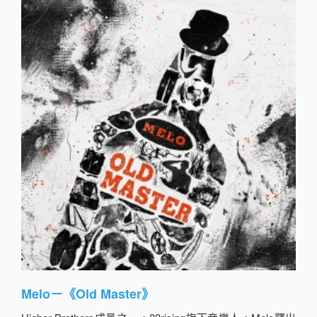
Melo－《Old Master》