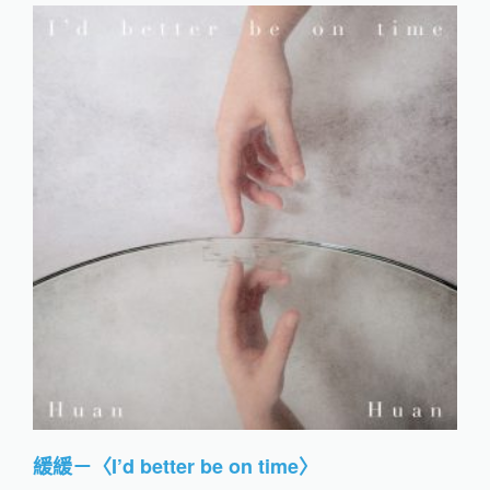
緩緩－〈
I’d better be on time〉