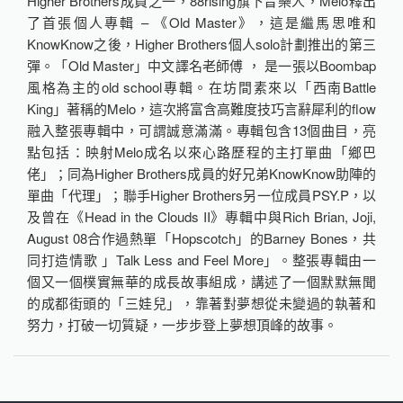
Higher Brothers成員之一，88rising旗下音樂人，Melo釋出
了首張個人專輯 – 《Old Master》，這是繼馬思唯和
KnowKnow之後，Higher Brothers個人solo計劃推出的第三
彈。「Old Master」中文譯名老師傅 ， 是一張以Boombap
風格為主的old school專輯。在坊間素來以「西南Battle
King」著稱的Melo，這次將富含高難度技巧言辭犀利的flow
融入整張專輯中，可謂誠意滿滿。專輯包含13個曲目，亮
點包括：映射Melo成名以來心路歷程的主打單曲「鄉巴
佬」；同為Higher Brothers成員的好兄弟KnowKnow助陣的
單曲「代理」；聯手Higher Brothers另一位成員PSY.P，以
及曾在《Head in the Clouds II》專輯中與Rich Brian, Joji,
August 08合作過熱單「Hopscotch」的Barney Bones，共
同打造情歌 」Talk Less and Feel More」。整張專輯由一
個又一個樸實無華的成長故事組成，講述了一個默默無聞
的成都街頭的「三娃兒」，靠著對夢想從未變過的執著和
努力，打破一切質疑，一步步登上夢想頂峰的故事。