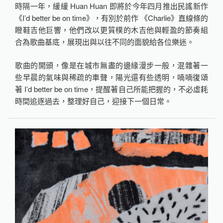
時隔一年，緩緩 Huan Huan 即將於今年四月推出民謠新作
《I’d better be on time》，有別於前作 《Charlie》直線條的
瞪鞋吉他巨響，他們改以更質樸的木吉他與輕盈的節奏組
合為歌曲基底，展現出與以往不同的面貌給各位樂迷。
歌曲的開頭，像是在城市無盡的邊緣漫步一般，混雜著一
些早晨的氣味與稀疏的車聲，陽光還有些透明，喃喃復頌
著 I’d better be on time，提醒著自己所能把握的，不必虛耗
時間追逐過去，整理好自己，迎接下一個日常。