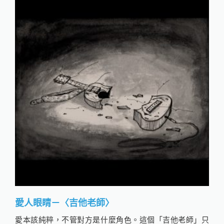
愛人眼睛－〈吉他老師〉
愛本該純粹，不管對方是什麼角色。這個「吉他老師」只