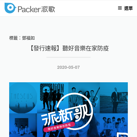
選單
packer
跳
至
內
標籤：鄧福如
容
【發行速報】聽好音樂在家防疫
發
2020-05-07
表
於