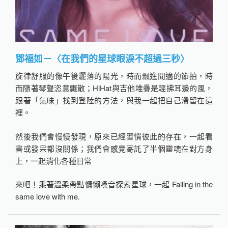
鄧福如－〈在我們的星球眼淚不超過三秒〉
旋律舒服的像午後灑落的陽光，時而飄進閒適的節拍，時
而隨著琴聲恣意飄散；HiHat與吉他堆疊是輕拂耳邊的風，
跟著「氣味」找到登陸的方法，與我一起把自己滯留在這
裡。
然後我們會慢慢發現，原來已經習慣彼此的存在，一起看
書或發呆都沒關係；我們會感覺寄託了半個靈魂在對方身
上，一起消化各種日常
來吧！乘著溫柔帶點慵懶嗓音探索星球，一起 Falling in the
same love with me.