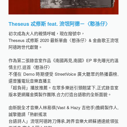
Theseus 忒修斯 feat. 流氓阿德－〈憨孫仔〉
初次成為大人的親情呼喊，現在撥號中，
Theseus 忒修斯 2020 最新單曲〈憨孫仔〉& 金曲歌王流氓
阿德跨世代獻聲。
作為第二張錄音室作品《南國再見,南國》EP 率先曝光的溫
情主打,這首〈憨孫仔〉
不僅在 Demo 時期便受 StreetVoice 廣大聽眾的熱播霸榜,
還曾獲電玩音樂直播主
「超負荷」播放推薦。在眾多樂迷引頸翹望下,正式錄音室
版本更網羅金獎製作團隊,合力打造台語歌的全新面貌。
由新銳全才音樂人林易祺(Vast & Hazy 吉他手)擔綱製作人,
誠摯邀請「熟齡搖滾
台語詩人」流氓阿德跨刀傳承,跨界音樂大師蘇通達統領弦