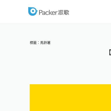
跳
至
packer
內
容
標籤：馬鈴薯