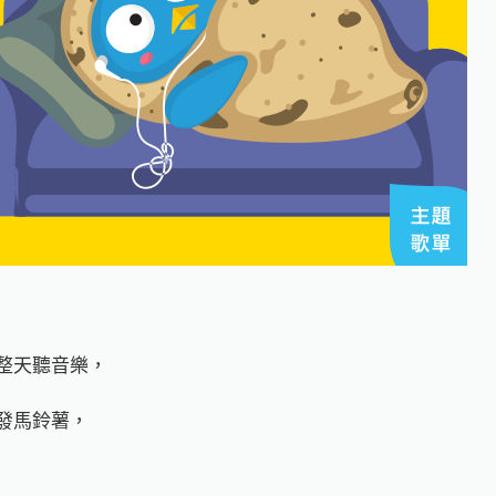
整天聽音樂，
發馬鈴薯，