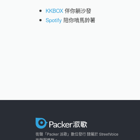
KKBOX
伴你躺沙發
Spotify
陪你啃馬鈴薯
街聲「Packer 派歌」數位發行 隸屬於 StreetVoice
街聲服務群。