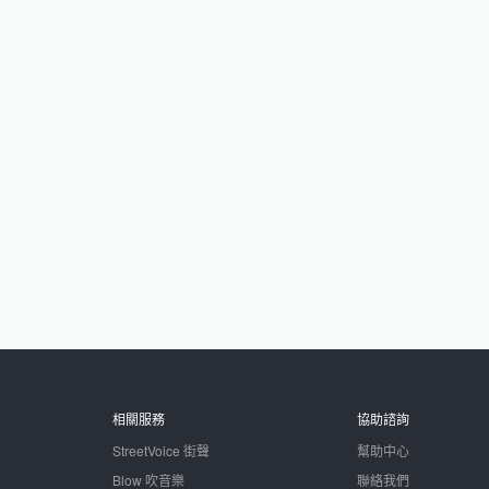
相關服務
協助諮詢
StreetVoice 街聲
幫助中心
Blow 吹音樂
聯絡我們