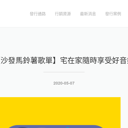
發行通路
行銷資源
最新消息
發行案例
【沙發馬鈴薯歌單】宅在家隨時享受好音
發
2020-05-07
表
於