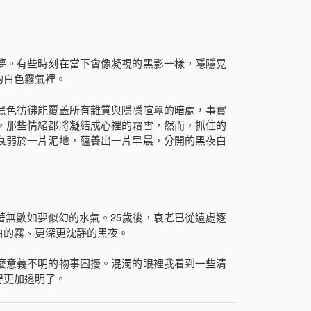
夢。有些時刻在當下會像凝視的黑影一樣，隱隱晃
的白色霧氣裡。
黑色彷彿能覆蓋所有雜質與隱隱喧囂的暗處，事實
，那些情緒都將凝結成心裡的霜雪，然而，抓住的
衰弱於一片泥地，蘊養出一片早晨，分開的黑夜白
著無數如夢似幻的水氣。25歲後，衰老已從遠處逐
白的霧、更深更沈靜的黑夜。
麼意義不明的物事困擾。混濁的眼裡我看到一些清
得更加透明了。