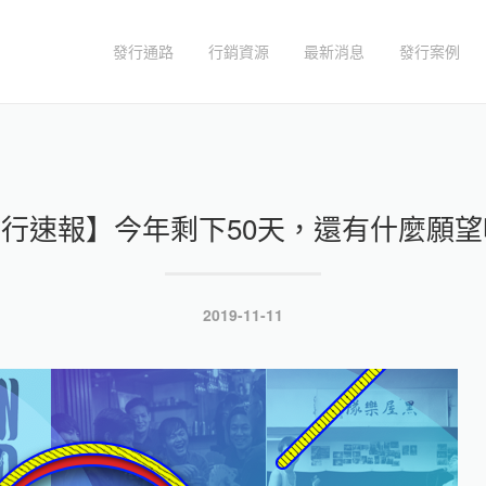
發行通路
行銷資源
最新消息
發行案例
行速報】今年剩下50天，還有什麼願望
發
2019-11-11
表
於