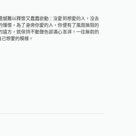
遺憾難以釋懷又蠢蠢欲動：沒愛到想愛的人，沒去
的憧憬，為了身旁你愛的人，你便有了風雨無阻的
的遠方，就保持不動聲色卻滿心澎湃，一往無前的
自己想要的模樣。