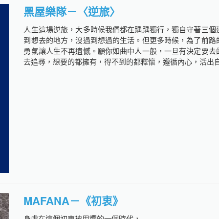
黑屋樂隊－〈逆旅〉
人生這場逆旅，大多時候我們都在踽踽獨行，獨自守著三個
到想去的地方，沒過到想過的生活。但更多時候，為了前路
勇氣讓人生不再遺憾。願你如曲中人一般，一旦有決定要去
去追尋，想要的都擁有，得不到的都釋懷，遵循內心，活出
MAFANA－《初衷》
身處在這個初衷被用爛的一個時代，