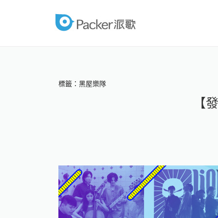
跳
至
packer
內
容
標籤：黑屋樂隊
【發