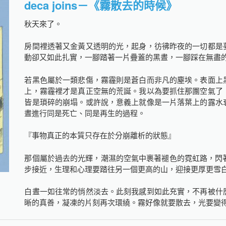
deca joins－《霧散去的時候》
秋天來了。
房間裡透著又金黃又透明的光，起身，彷彿昨夜的一切都是
動卻又如此扎實，一腳踏著一片疊蓋的黑晝，一腳踩在無盡
若黑色屬於一類悲傷，霧霾則是蒼白而非凡的塵埃。表面上
上，霧霾裡才是真正空無的荒誕。我以為要抓住那團空氣了
皆是瑣碎的崩塌。或許說，意義上就像是一片落葉上的露水
晝進行同是死亡、同是再生的過程。
『事物真正的本質只存在於分崩離析的狀態』
那個屬於過去的光輝，潮濕的空氣中裹著褪色的霓虹路，閃
步接近，生理和心理要踏往另一個更高的山，迎接更厚更雪
白晝一如往常的悄然淡去。此刻我感到如此充實，不再被什
晰的真善，凝凍的片刻再次環繞。霧好像就要散去，光要變