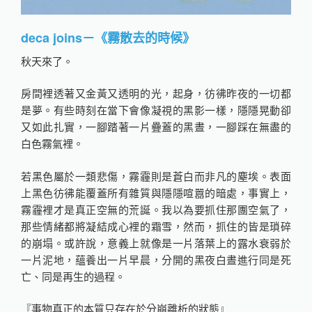
deca joins－《霧散去的時候》
秋天來了。
房間裡透著又金黃又透明的光，起身，彷彿昨夜的一切都
是夢。有些時刻在當下會像凝視的黑影一樣，隱隱晃動卻
又如此扎實，一腳踏著一片疊蓋的黑晝，一腳踩在無盡的
白色霧氣裡。
若黑色屬於一類悲傷，霧霾則是蒼白而非凡的塵埃。表面
上黑色彷彿能覆蓋所有雜質與隱隱喧囂的暗處，事實上，
霧霾裡才是真正空無的荒誕。我以為要抓住那團空氣了，
那些情緒都將凝結成心裡的霜雪，然而，抓住的皆是瑣碎
的崩塌。或許說，意義上就像是一片落葉上的露水衰弱於
一片泥地，蘊養出一片早晨，分開的黑夜白晝進行同是死
亡、同是再生的過程。
『事物真正的本質只存在於分崩離析的狀態』