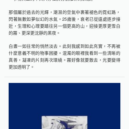
那個屬於過去的光輝，潮濕的空氣中裹著褪色的霓虹路，
閃著無數如夢似幻的水氣。25歲後，衰老已從遠處逐步接
近，生理和心理要踏往另一個更高的山，迎接更厚更雪白
的霧、更深更沈靜的黑夜。
白晝一如往常的悄然淡去。此刻我感到如此充實，不再被
什麼意義不明的物事困擾。混濁的眼裡我看到一些清晰的
真善，凝凍的片刻再次環繞。霧好像就要散去，光要變得
更加透明了。