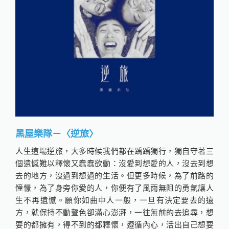
黑屋樂隊－〈逆旅〉
人生這場逆旅，大多時候我們都在踽踽獨行，獨自守著三
個遺憾難以釋懷又蠢蠢欲動：沒愛到想愛的人，沒去到想
去的地方，沒過到想過的生活。但更多時候，為了前路的
憧憬，為了身旁你愛的人，你便有了風雨無阻的勇氣讓人
生不再遺憾。願你如曲中人一般，一旦有決定要去的遠
方，就保持不動聲色卻滿心澎湃，一往無前的去追尋，想
要的都擁有，得不到的都釋懷，遵循內心，活出自己想要