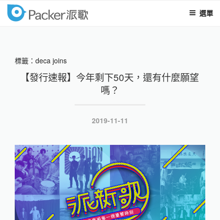
選單
packer
跳
至
內
標籤：deca joins
容
【發行速報】今年剩下50天，還有什麼願望
嗎？
發
2019-11-11
表
於