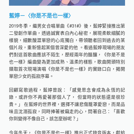
藍婷－〈你是不是也一樣〉
2019冬季，繼男女合唱單曲《#31#》後，藍婷緊接推出第
二發創作單曲，透過誠實表白內心秘密，展現柔軟細膩的
樣貌，細數酸澀單戀的心底獨白，帶領聽者回到過去的某
個片段，重新憶起某個曾深愛的他 。看過藍婷現場的朋友
們對這首歌曲應該不陌生，歷經兩年的醞釀，《你是不是
也一樣》編曲變為更加成熟、溫柔的樣態，歌曲開頭特別
擷取首次現場演唱《你是不是也一樣》的實錄口白，揭開
單戀少女的孤寂序幕。
回顧寫歌過程，藍婷曾說：「感覺思念會成為永恆的記
錄，或許你不再愛著那個人了， 但當時的狀態還是很珍
貴。」 在藍婷的世界裡，選擇不讓悲傷籠罩愛戀，而是品
味且沈溺孤寂，同時捧著被竊走的心，問著自己：「喜歡
你到變得不像自己，該怎麼辦呢？」
今年冬天，《你是不是也一樣》推出正式錄音版本，獻給