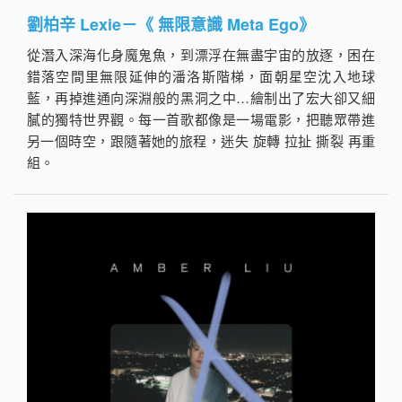
劉柏辛 Lexie－《 無限意識 Meta Ego》
從潛入深海化身魔鬼魚，到漂浮在無盡宇宙的放逐，困在
錯落空間里無限延伸的潘洛斯階梯，面朝星空沈入地球
藍，再掉進通向深淵般的黑洞之中…繪制出了宏大卻又細
膩的獨特世界觀。每一首歌都像是一場電影，把聽眾帶進
另一個時空，跟隨著她的旅程，迷失 旋轉 拉扯 撕裂 再重
組。