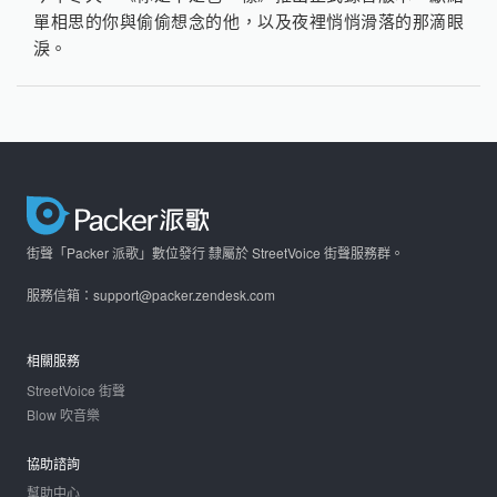
單相思的你與偷偷想念的他，以及夜裡悄悄滑落的那滴眼
淚。
街聲「Packer 派歌」數位發行 隸屬於 StreetVoice 街聲服務群。
服務信箱：support@packer.zendesk.com
相關服務
StreetVoice 街聲
Blow 吹音樂
協助諮詢
幫助中心