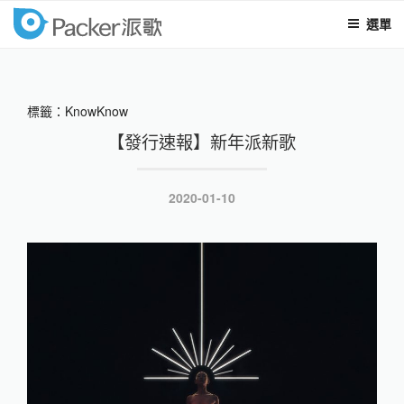
選單
packer
跳
至
內
標籤：KnowKnow
容
【發行速報】新年派新歌
發
2020-01-10
表
於