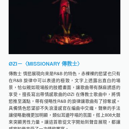
ØZI－〈MISSIONARY 傳教士〉
傳教士 情慾展現向來是R&B 的特色，赤裸裸的慾望也只有
在R&B 旋律中可以表達的極致，文字上透露出直白的場
景，恰似親如現場般的肢體畫面，讓歌曲帶有酥麻誘惑的
享受。擅長寫出帶情感歌曲的ØZI 在傳教士歌曲中，將情
慾推至滿點，帶有侵略性R&B 的旋律讓歌曲有了掠奪感。
具備情色慾望卻不失浪漫感官在編曲中交織，聲樂的手法
讓侵略動機更加明顯，類似耳邊哼唱的氛圍，搭上808大鼓
來突顯男性力量。讓這首歌從文字開始到聲音展現，都讓
感官知覺享受了一次情慾饗宴。