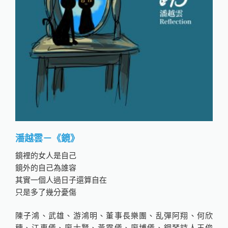
潘越雲－《鏡》
鏡裡的女人是自己
鏡外的自己為誰容
其實一個人過日子還算自在
只是多了幾分憂傷
陳子鴻、武雄、游鴻明、董事長樂團、乱彈阿翔、何欣
穗、江惠儀、廖士賢、黃露儀、廖博儀、鋼琴詩人王俊