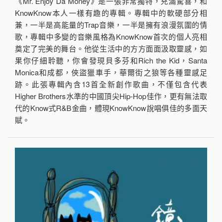
《Mr. Enjoy Da Money》是一張非常獨特，充滿驚喜，和
KnowKnow本人一樣有趣的專輯。專輯中的軟硬部分相
兼，一半是高能量的Trap音樂，一半是擁有浪漫氛圍的情
歌，專輯中多變的音樂風格為KnowKnow首次的個人亮相
奠定了完美的舞台。他從生活中的方方面面汲取靈感，如
果你仔細聆聽，你會發現貝多芬和Rich the Kid，Santa
Monica和成都，俠盜獵車手，華爾街之狼等各種靈感足
跡。此張專輯內含13首全新創作歌曲，不僅包含代表
Higher Brothers水準的中國頂尖Hip-Hop佳作，更有無法取
代的Know式R&B金曲，體現KnowKnow說唱俱佳的多面天
賦。