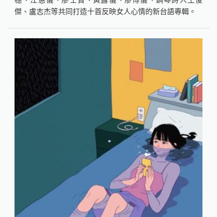
傑、盧志杰等共同打造十首反映女人心情的新台語專輯。