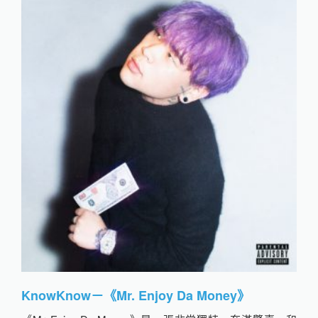
KnowKnow－《Mr. Enjoy Da Money》