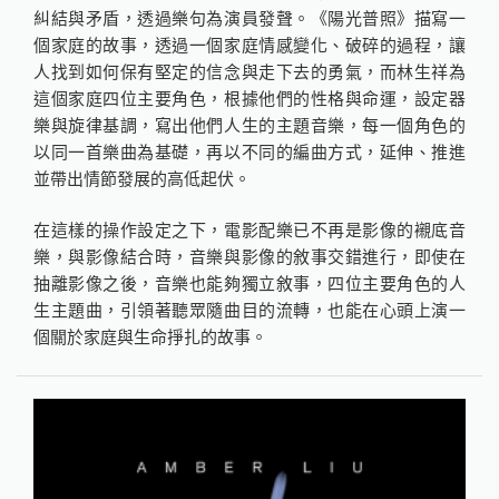
糾結與矛盾，透過樂句為演員發聲。《陽光普照》描寫一
個家庭的故事，透過一個家庭情感變化、破碎的過程，讓
人找到如何保有堅定的信念與走下去的勇氣，而林生祥為
這個家庭四位主要角色，根據他們的性格與命運，設定器
樂與旋律基調，寫出他們人生的主題音樂，每一個角色的
以同一首樂曲為基礎，再以不同的編曲方式，延伸、推進
並帶出情節發展的高低起伏。
在這樣的操作設定之下，電影配樂已不再是影像的襯底音
樂，與影像結合時，音樂與影像的敘事交錯進行，即使在
抽離影像之後，音樂也能夠獨立敘事，四位主要角色的人
生主題曲，引領著聽眾隨曲目的流轉，也能在心頭上演一
個關於家庭與生命掙扎的故事。