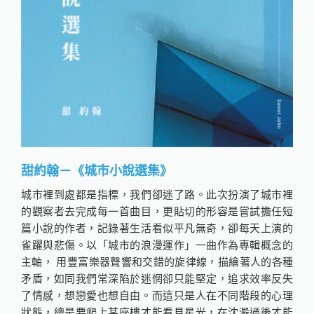
甜約翰－《城市小說選集》
城市裡到處都是指標，我們卻迷了路。此次扮演了城市裡
的觀察者去完成每一首曲目，更貼切的形容是嘗試擔任短
篇小說的作者，記錄著生活看似平凡無奇，卻每天上演的
雀躍與悲傷。以「城市的浪漫運作」一曲作為專輯概念的
主軸， 用豐富樂器聲響和交錯的旋律線，描繪著人的各種
矛盾，如同我們常深陷於迷惘卻只能堅定，追求效率反失
了情感，想戀愛也想自由。而這只是人在不同階段的心理
狀態，總是要爬上某座樓才能看見星光，在沈澱過後才能