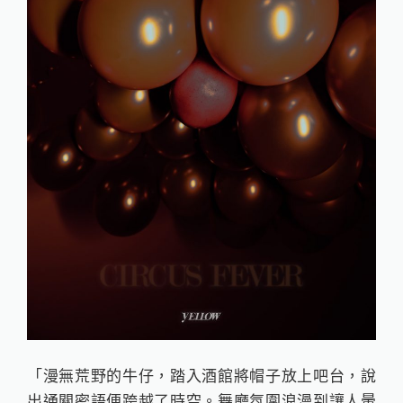
「漫無荒野的牛仔，踏入酒館將帽子放上吧台，說
出通關密語便跨越了時空。舞廳氛圍浪漫到讓人暈