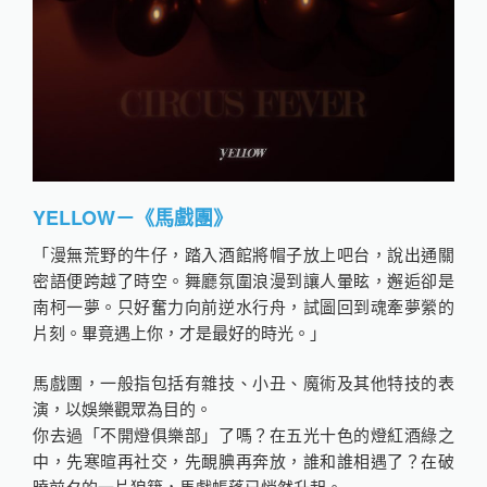
YELLOW－《馬戲團》
「漫無荒野的牛仔，踏入酒館將帽子放上吧台，說出通關
密語便跨越了時空。舞廳氛圍浪漫到讓人暈眩，邂逅卻是
南柯一夢。只好奮力向前逆水行舟，試圖回到魂牽夢縈的
片刻。畢竟遇上你，才是最好的時光。」
馬戲團，一般指包括有雜技、小丑、魔術及其他特技的表
演，以娛樂觀眾為目的。
你去過「不開燈俱樂部」了嗎？在五光十色的燈紅酒綠之
中，先寒暄再社交，先靦腆再奔放，誰和誰相遇了？在破
曉前夕的一片狼籍，馬戲帳蓬已悄然升起。