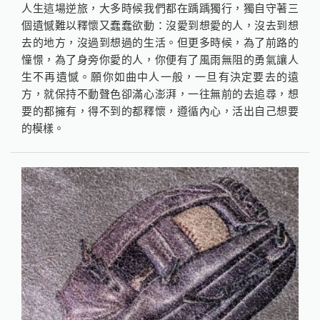
人生這場逆旅，大多時候我們都在踽踽獨行，獨自守著三
個遺憾難以釋懷又蠢蠢欲動：沒愛到想愛的人，沒去到想
去的地方，沒過到想過的生活。但更多時候，為了前路的
憧憬，為了身旁你愛的人，你便有了風雨無阻的勇氣讓人
生不再遺憾。願你如曲中人一般，一旦有決定要去的遠
方，就保持不動聲色卻滿心澎湃，一往無前的去追尋，想
要的都擁有，得不到的都釋懷，遵循內心，活出自己想要
的模樣。