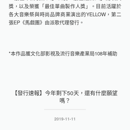
獎，以及榮獲「最佳單曲製作人獎」。目前活躍於
各大音樂祭與時尚品牌商業演出的YELLOW，第二
張EP《馬戲團》由派歌代理發行。
*本作品獲文化部影視及流行音樂產業局108年補助
【發行速報】今年剩下50天，還有什麼願望
嗎？
發
2019-11-11
表