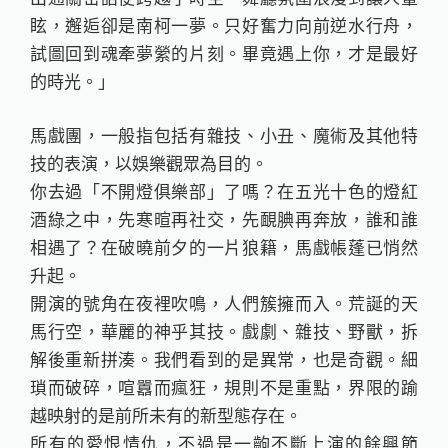
眩，邂逅卻是南柯一夢。只好奮力向前逆水行舟，
試圖回到魂牽夢縈的片刻。畢竟遇上你，才是最好
的時光。」
馬戲團，一般指包括有雜技、小丑、魔術及其他特
技的表演，以娛樂觀眾為目的。
你去過「不開燈俱樂部」了嗎？在五光十色的燈紅
酒綠之中，先寒暄再社交，先靦腆再奔放，誰和誰
相遇了？在破曉前夕的一片狼籍，馬戲帳蓬已悄然
升起。
開演的號角在夜裡吹鳴，人們簇擁而入。荒誕的天
馬行空，華麗的神乎其技。戲劇、雜技、野獸，拆
解後重新拼湊。我們看到的是異常，也是奇觀。細
瑣而破碎，喧囂而瘋狂，規則不是重點，界限的踰
越映射的是前所未有的新型態存在。
所有的愛恨情仇，不過是一齣不斷上演的餘興節