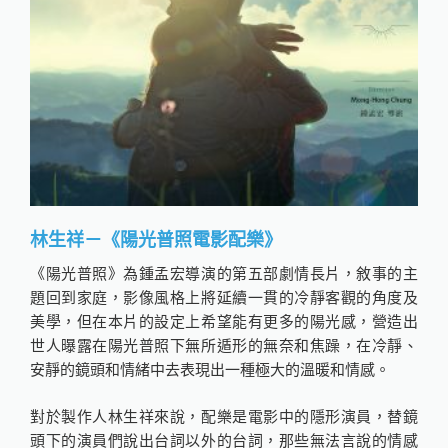
林生祥－《陽光普照電影配樂》
《陽光普照》為鍾孟宏導演的第五部劇情長片，敘事的主
題回到家庭，影像風格上將延續一貫的冷靜客觀的角度及
美學，但在本片的設定上希望能有更多的陽光感，營造出
世人曝露在陽光普照下無所遁形的無奈和焦躁，在冷靜、
安靜的鏡頭和情緒中去表現出一種極大的溫暖和情感。
對於製作人林生祥來說，配樂是電影中的隱形演員，替鏡
頭下的演員們說出台詞以外的台詞，那些無法言說的情感