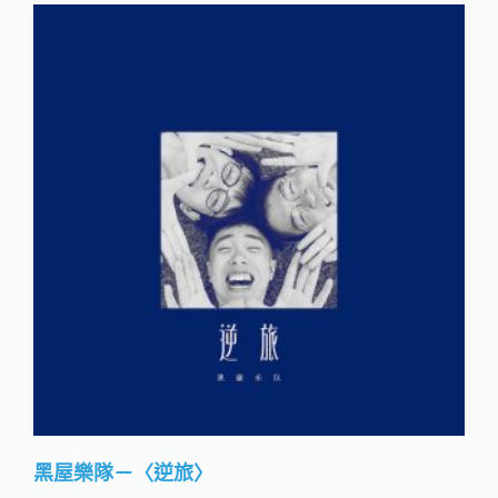
黑屋樂隊－〈逆旅〉