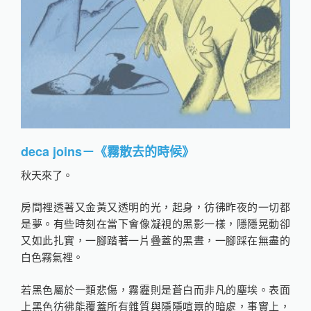
deca joins－《霧散去的時候》
秋天來了。
房間裡透著又金黃又透明的光，起身，彷彿昨夜的一切都
是夢。有些時刻在當下會像凝視的黑影一樣，隱隱晃動卻
又如此扎實，一腳踏著一片疊蓋的黑晝，一腳踩在無盡的
白色霧氣裡。
若黑色屬於一類悲傷，霧霾則是蒼白而非凡的塵埃。表面
上黑色彷彿能覆蓋所有雜質與隱隱喧囂的暗處，事實上，