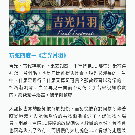
玩弦四度－《吉光片羽》
吉光，古代神獸名，來去如電，千年難見…..那怕只能拾得
神獸一片羽毛，也是無比難得與珍貴。短暫又漫長的一生
中，什麼是難得？什麼又算是可貴？那曾經習以為常的，
卻漸漸凋零，直至再見一面而不可得；那曾經視如珍寶
的，終究繁華落盡，被棄如敝屣…..
人類對世界的認知依存於記憶，而記憶依存於何物？隨著
時變境遷，與記憶吻合的事物漸漸稀少了，建築物、場
景、用品、習慣….慢慢的改變消失。珍貴的回憶，會不會
也因為失去了依存，而慢慢的失焦褪色….? 偶然的走過某