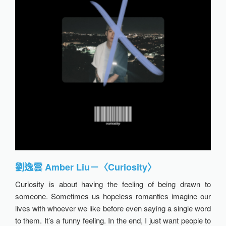
劉逸雲 Amber Liu－〈Curiosity〉
Curiosity is about having the feeling of being drawn to
someone. Sometimes us hopeless romantics imagine our
lives with whoever we like before even saying a single word
to them. It’s a funny feeling. In the end, I just want people to