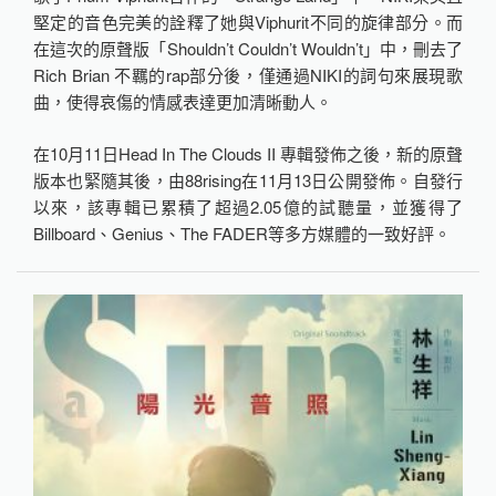
堅定的音色完美的詮釋了她與Viphurit不同的旋律部分。而
在這次的原聲版「Shouldn’t Couldn’t Wouldn’t」中，刪去了
Rich Brian 不羈的rap部分後，僅通過NIKI的詞句來展現歌
曲，使得哀傷的情感表達更加清晰動人。
在10月11日Head In The Clouds II 專輯發佈之後，新的原聲
版本也緊隨其後，由88rising在11月13日公開發佈。自發行
以來，該專輯已累積了超過2.05億的試聽量，並獲得了
Billboard、Genius、The FADER等多方媒體的一致好評。