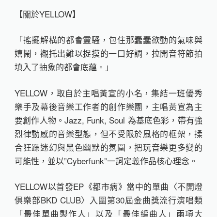
【關於YELLOW】
「搖擺解構的都會靈騷，包住那蠢蠢欲動的氣味與
嬉鬧，襯托出難以捉摸的一口好調，拉開音符節拍
填入了抽象的都會底蘊。」
YELLOW，取自於主唱黃宣的小名，集結一班優秀
樂手及幕後音樂工作者的創作樂團，主唱黃宣為主
要創作人物。Jazz, Funk, Soul 為基底色彩，帶有強
烈律動感的音樂型態，但不受限於風格的框架，揉
合狂躁迷幻與黑色幽默的氛圍，把玩音樂更多變的
可能性，並以”Cyberfunk”一詞定義作品核心理念。
YELLOW以首發EP《都市病》當中的單曲〈不開燈
俱樂部BKD CLUB〉入圍第30屆金曲獎流行演唱類
「最佳單曲製作人」以及「最佳編曲人」兩項大