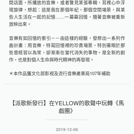
間店面，所播放的音樂，或者瞥見某張專輯，耳裡心中浮
現旋律，想起：這是我在那個年紀，那個空間場景，與某
些人生活在一起的記憶……一幕幕回憶，隨著音樂被重新
放映出來。
音樂有如回憶的索引－－由這樣的經驗，發想出一系列作
曲計畫：用音樂，特寫回憶裡的珍貴場景，特別著眼於那
些曾經習以為常，卻漸漸在當代消失的事物。是全新的創
作，也是對個人生命與時代精神的再發現。
＊本作品獲文化部影視及流行音樂產業局107年補助
【派歌新發行】在YELLOW的歌聲中玩轉《馬
戲團》
發
2019-12-06