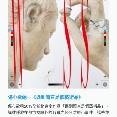
傷心欲絕－《遜到簡直是個藝術品》
傷心欲絕2019全新錄音室作品「遜到簡直是個藝術品」，
講述隱藏在都市視線外的各種光怪陸離的小事件，這些並