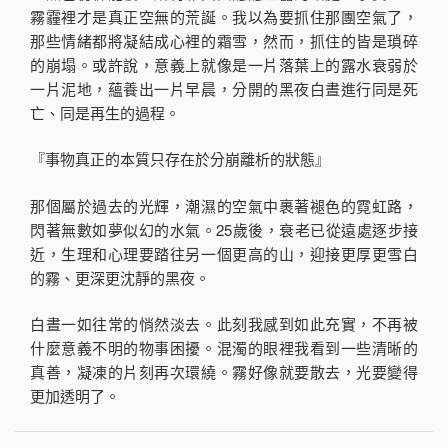
霧霾裡才是真正空無的荒誕。我以為要抓住那團空氣了，
那些情緒都將凝結成心裡的霜雪，然而，抓住的皆是瑣碎
的崩塌。或許說，意義上就像是一片落葉上的露水衰弱於
一片泥地，蘊養出一片早晨，分開的黑夜白晝進行同是死
亡、同是再生的過程。
『事物真正的本質只存在於分崩離析的狀態』
那個屬於過去的光輝，潮濕的空氣中裹著褪色的霓虹路，
閃著無數如夢似幻的水氣。25歲後，衰老已從遠處逐步接
近，生理和心理要踏往另一個更高的山，迎接更厚更雪白
的霧、更深更沈靜的黑夜。
白晝一如往常的悄然淡去。此刻我感到如此充實，不再被
什麼意義不明的物事困擾。混濁的眼裡我看到一些清晰的
真善，凝凍的片刻再次環繞。霧好像就要散去，光要變得
更加透明了。