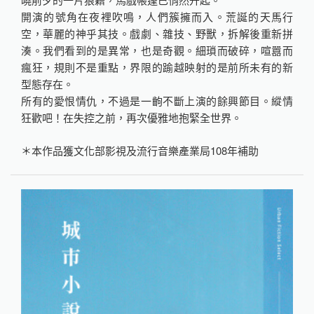
開演的號角在夜裡吹鳴，人們簇擁而入。荒誕的天馬行
空，華麗的神乎其技。戲劇、雜技、野獸，拆解後重新拼
湊。我們看到的是異常，也是奇觀。細瑣而破碎，喧囂而
瘋狂，規則不是重點，界限的踰越映射的是前所未有的新
型態存在。
所有的愛恨情仇，不過是一齣不斷上演的餘興節目。縱情
狂歡吧！在失控之前，再次優雅地抱緊全世界。
＊本作品獲文化部影視及流行音樂產業局108年補助