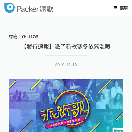
選單
packer
跳
至
內
標籤：YELLOW
容
【發行速報】派了新歌寒冬依舊溫暖
發
2019-12-13
表
於