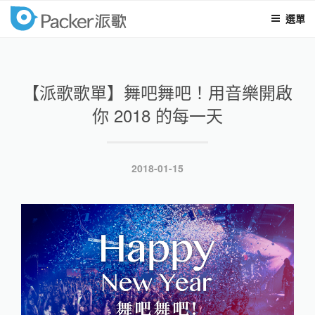
選單
packer
跳
至
內
【派歌歌單】舞吧舞吧！用音樂開啟
容
你 2018 的每一天
發
2018-01-15
表
於