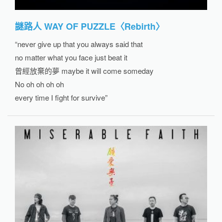
謎路人 WAY OF PUZZLE〈Rebirth〉
“never give up that you always said that
no matter what you face just beat it
曾經放棄的夢 maybe it will come someday
No oh oh oh oh
every time I fight for survive”