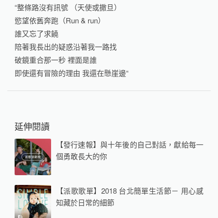
“整條路沒有訊號 （天使或撒旦）
慾望依舊奔跑（Run & run）
誰又忘了求饒
陪著我長出的疑惑沿著我一路找
破鏡重合那一秒 裡面是誰
即使還有冒險的理由 我還在懸崖邊“
延伸閱讀
【發行速報】與十年後的自己對話，獻給每一
個勇敢長大的你
【派歌歌單】2018 台北簡單生活節－ 用心感
知藏於日常的細節