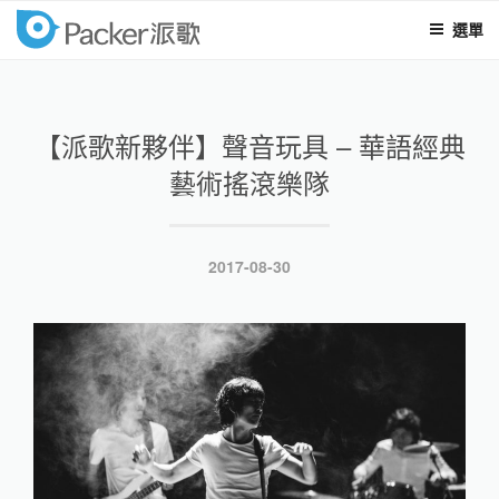
選單
packer
跳
至
內
【派歌新夥伴】聲音玩具 – 華語經典
容
藝術搖滾樂隊
發
2017-08-30
表
於