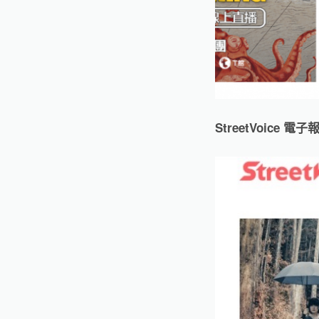
StreetVoice 電子