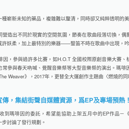
一種嶄新未知的藥品，複雜難以釐清，同時卻又純粹透明的
同營造出不同於現實的空間氛圍，節奏在歌曲段落切換，偶
或許妖柔，加上最特別的樂器——豎笛不時在歌曲中出現，
瑪啡因，參與過許多比賽，如H.O.T 全國校際原創音樂大賽
也常參與春天吶喊、覺醒音樂祭等大型音樂祭的演出。瑪啡因於
he Weaver》，2017年，更替全大運創作主題曲〈燃燒的
宣傳，集結街聲自媒體資源，爲EP及專場預熱
收到瑪啡因的委託，希望能協助上架五月中的EP作品－
一步討論了發行規劃。