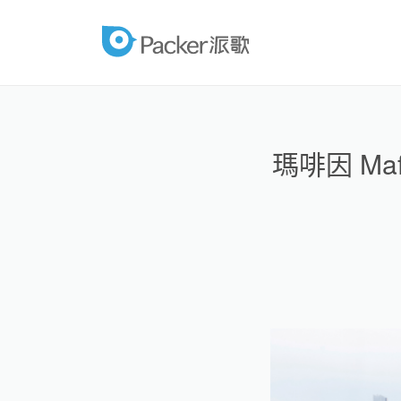
跳
至
packer
內
容
瑪啡因 M