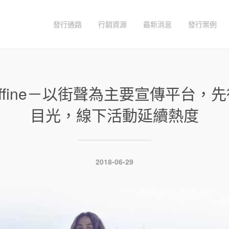
發行通路
行銷資源
最新消息
發行案例
affine－以街聲為主要宣傳平台，
目光，線下活動延續熱度
發
2018-06-29
表
於