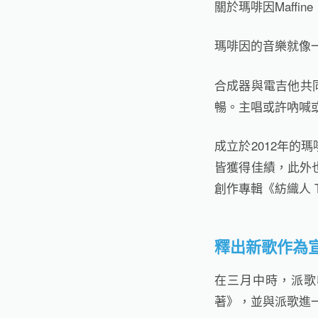
關於瑪啡因Maffine
瑪啡因的音樂就像
合成器與電吉他共
暢。主唱或許吶喊
成立於2012年的
皆獲得佳績，此外
創作專輯《紡織人 T
釋出新歌作為
在三月中時，派歌
著》，並與派歌進