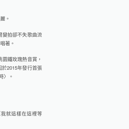
美麗。
爾變拍卻不失歌曲流
吟唱著。
、桃園鐵玫瑰熱音賞，
2015年發行首張
同時〉。
！
《我就這樣在這裡等