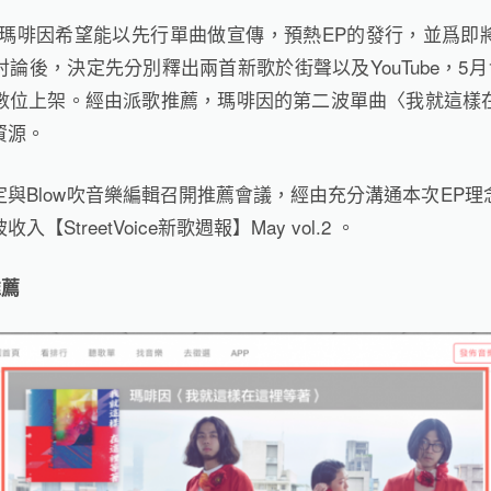
，瑪啡因希望能以先行單曲做宣傳，預熱EP的發行，並爲即
論後，決定先分別釋出兩首新歌於街聲以及YouTube，5月1
數位上架。經由派歌推薦，瑪啡因的第二波單曲〈我就這樣
資源。
與Blow吹音樂編輯召開推薦會議，經由充分溝通本次EP
StreetVoice新歌週報】May vol.2 。
推薦