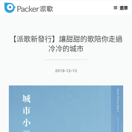
選單
packer
跳
至
內
【派歌新發行】讓甜甜的歌陪你走過
容
冷冷的城市
發
2019-12-13
表
於