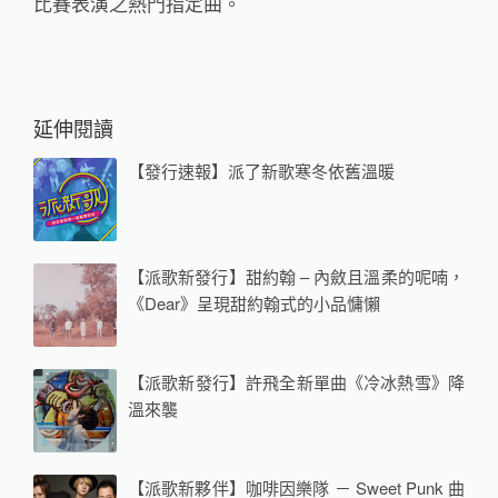
比賽表演之熱門指定曲。
延伸閱讀
【發行速報】派了新歌寒冬依舊溫暖
【派歌新發行】甜約翰 – 內斂且溫柔的呢喃，
《Dear》呈現甜約翰式的小品慵懶
【派歌新發行】許飛全新單曲《冷冰熱雪》降
溫來襲
【派歌新夥伴】咖啡因樂隊 － Sweet Punk 曲