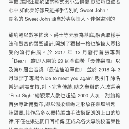
掌握,編織出屬於甜約翰式的小品慵懶,獻給每位聽者
心中,如此美好卻只能揮手告別的 Sweet John。
團名的 Sweet John 源自於專與情人、伴侶道別的
甜約翰以數字搖滾、爵士等元素為基底,融合取樣手
法和豐富的聲響設計,開創了獨樹一格也能被大眾接
受的流行曲風。於 2017 年 12 月發行首張專輯
「Dear」,旋即入圍第 29 屆金曲獎『最佳樂團』以
及第9 屆金音獎『最佳搖滾單曲』,並於 2018 年 3
月舉辦了專場“Nice to meet you again”,吸引千餘名
樂迷到場支持,創下完售佳績,隨之舉辦的六城巡演
“First Sight”總觀眾人數也超過 2000 人次。甜約翰
首張專輯甫發布,即以溫柔細緻之形象在樂壇刮起一
陣甜風,其作品多以獨特編曲手法搭配朗朗上口的旋
律,不僅在樂迷間口耳相傳,更成為各大專院校音樂性