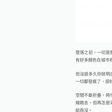
墜落之初，一切是
有好多顏色在城市
但沒過多久你就明
一切都發瘋了，卻
空間不斷折疊，時
線跑去，但再怎麼
給吞沒。