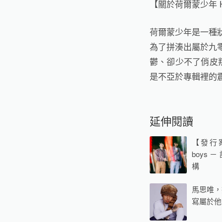
【關於荷爾蒙少年 Hor
荷爾蒙少年是一種
為了拼湊出屬於九零
鬱、卻少不了俏皮
是不亞於專輯裡的
延伸閱讀
【發行案
boys
構
馬思唯，
寫屬於他