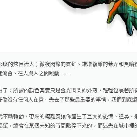
那麼的炫目迷人；徹夜閃爍的霓虹、錯增複雜的巷弄和黑暗
裡流竄、在人與人之間跳動……
白了：所謂的顏色其實只是金光閃閃的外殼，輕輕包裹著所
好像沒有任何人在意。失去了那些最重要的事情，我們到底
代不斷轉動，帶來的疏離感讓你產生了巨大的恐慌。追尋、
渴望，總會在某個未知的時間點停下來的，而迷失在城市裡