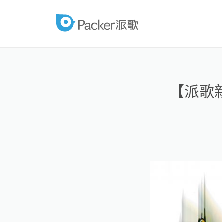
跳
至
packer
內
容
【派歌