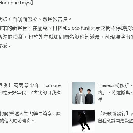
mone boys】
狀態，自溺而溫柔、叛逆卻善良。
末的新聲音，在龐克、日搖和disco funk元素之間不停轉
叛逆的模樣。也許外在就如同團名般稚氣瀟灑，可現場演出
震撼。
例】荷爾蒙少年 Hormone
Theseus忒
 － 記憶美好年代，Z世代的自我建
路」，將遺憾與
種
掀開“樂透人生”的第二篇章，續
【派歌新發行】原
的個人嘻哈傳奇。
自我意識開始覺