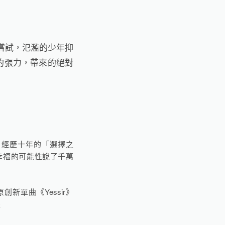
換嘗試，氾濫的少年抑
的張力，帶來的絕對
修斯，經歷十年的「選擇之
幸福的可能性說了千萬
創新單曲《Yessir》
醒