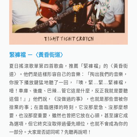
緊褲襠 －〈黃昏街道〉
夏日搖滾歌單第四首歌曲，推薦「緊褲襠」的〈黃昏街
道〉。他們是這樣形容自己的音樂：「掏出我們的音樂，
你按下播放鍵猛地聽了一回，『噢，緊…緊…緊褲襠，
噎！車庫、後龐、巴辣…管它這是什麼，反正我就是要聽
這個！』」他們說，《沒做過的事》，也就是那些曾被你
捨棄的事；在面臨選擇的時刻，它沒那麼急、沒那麼想
要，也沒那麼重要，雖然也曾把它放在心頭，甚至讓它成
為選項，但它終究沒取得過優先順位，也就不會成為你的
一部分。大家是否認同呢？先聽再說吧！