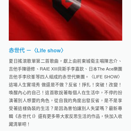
赤世代 －〈Life show〉
夏日搖滾歌單第二首歌曲，獻上由前東城衛主唱陳志介、
吉他手陳德修、RAIE XIII貝斯手李嘉欽、日本The Ace樂團
吉他手李欣峯等四人組成的赤世代樂團。〈LIFE SHOW〉
這場人生實境秀 做還是不做？反省！掙扎！突破！改變！
喚醒內心的自己！這首歌說著每個人在生活中，不停的扮
演著別人想要的角色，從自我的角度出發反省，是不是享
受著這樣偽裝的生活？是因為害怕讓別人失望嗎？最新專
輯《赤世代 I》還有更多帶大家反思生活的作品，快加入收
藏清單吧！