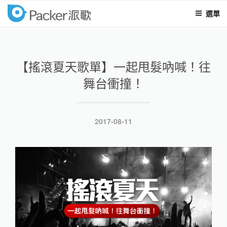
選單
packer
跳
至
內
【搖滾夏天歌單】一起甩髮吶喊！往
容
舞台衝撞！
發
2017-08-11
表
於