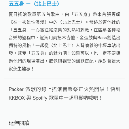
五五身 －〈北上巴士〉
夏日搖滾歌單第五首歌曲，由「五五身」帶來首張專輯
《在一次雄性浪漫》中的〈北上巴士〉。發跡於吉他社的
「五五身」一心嚮往搖滾樂的炙熱和刺激，在臨摹各種壞
音樂的過程中，逐漸用兩把木吉他、金盃鼓與Bass創造出
獨特的風格！一起從〈北上巴士〉人聲嘈雜的中壢車站出
發，感受「五五身」的魅力吧！如果可以，也一定不要錯
過他們的現場演出，聽覺與視覺的幽默搭配，絕對會讓大
家永生難忘！
Packer 派歌的線上搖滾音樂祭正火熱開唱！快到
KKBOX 與 Spotify 歌單中一起甩髮吶喊吧！
延伸閱讀