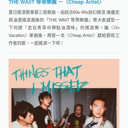
THE WAiiT 等等樂團 －〈Cheap Artist〉
夏日搖滾歌單第三首歌曲，由結合60s-90s迷幻搖滾.後龐克
與油漬搖滾風格的「THE WAiiT 等等樂團」帶大家感受一
下何謂「走在青草中帶點油漬味」的搖滾樂。繼〈On
Vacation〉單曲後，再發一支〈Cheap Artist〉獻給藝術工
作者的歌，一起搖滾一下吧！