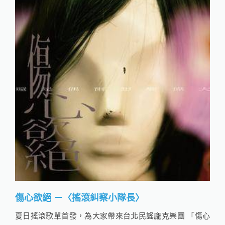
傷心欲絕 －〈搖滾糾察小隊長〉
夏日搖滾歌單首發，為大家帶來台北民謠龐克樂團 「傷心