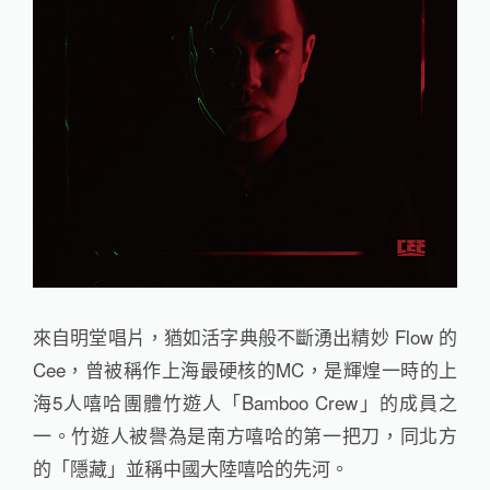
來自明堂唱片，猶如活字典般不斷湧出精妙 Flow 的
Cee，曾被稱作上海最硬核的MC，是輝煌一時的上
海5人嘻哈團體竹遊人「Bamboo Crew」的成員之
一。竹遊人被譽為是南方嘻哈的第一把刀，同北方
的「隱藏」並稱中國大陸嘻哈的先河。