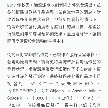
2017 年秋天，街聲派歌收到惘聞即將來台演出，並
委託街聲派歌將作品完整上架台灣地區的消息，對
於睽違多年將再度來台，但無新作發行的情形下，
街聲派歌從發行角度思考發行目的與目標，希望發
行能達到事前專場預熱的效果，且透過發行，讓惘
聞再度活躍於台灣粉絲生活中！
惘聞與街聲派歌合作前，已製作 9 張錄音室專輯，1
張電影原聲專輯，街聲派歌與廠牌針對每張作品的
發行狀況、版權歸屬及發行細節作了多次討論，擬
定有共識的發行策略，最終將過往七張作品於十月
初發行上架《二十八天失眠日記》、
《RE:RE:RE:》《7 Objects in Another Infinite
Space》、《0306》、《L&R》、《IV》、
《0.7》，並接續每周發行一張主打專輯《八匹