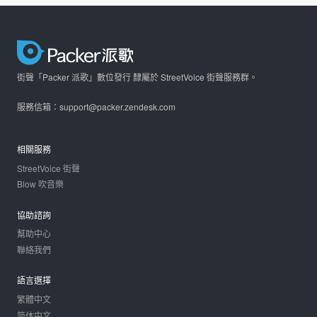
街聲「Packer 派歌」數位發行 隸屬於 StreetVoice 街聲服務群。
服務信箱：support@packer.zendesk.com
相關服務
StreetVoice 街聲
Blow 吹音樂
協助諮詢
幫助中心
聯絡我們
語言選擇
繁體中文
简体中文