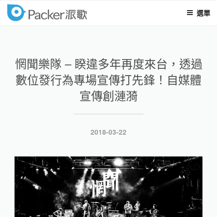
選單
packer
跳
至
內
惘聞樂隊 – 睽違多年再度來台，透過
容
數位發行為專場宣傳打先鋒！自媒體
宣傳創漣漪
發
2018-03-22
表
於