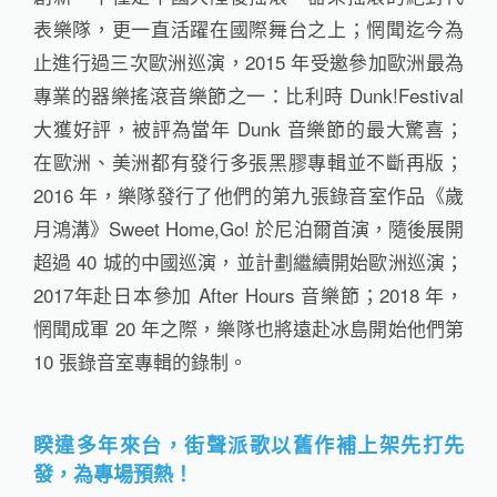
表樂隊，更一直活躍在國際舞台之上；惘聞迄今為
止進行過三次歐洲巡演，2015 年受邀參加歐洲最為
專業的器樂搖滾音樂節之一：比利時 Dunk!Festival
大獲好評，被評為當年 Dunk 音樂節的最大驚喜；
在歐洲、美洲都有發行多張黑膠專輯並不斷再版；
2016 年，樂隊發行了他們的第九張錄音室作品《歲
月鴻溝》Sweet Home,Go! 於尼泊爾首演，隨後展開
超過 40 城的中國巡演，並計劃繼續開始歐洲巡演；
2017年赴日本參加 After Hours 音樂節；2018 年，
惘聞成軍 20 年之際，樂隊也將遠赴冰島開始他們第
10 張錄音室專輯的錄制。
睽違多年來台，街聲派歌以舊作補上架先打先
發，為專場預熱！