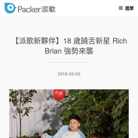
選單
packer
跳
至
內
【派歌新夥伴】18 歲饒舌新星 Rich
容
Brian 強勢來襲
發
2018-02-02
表
於