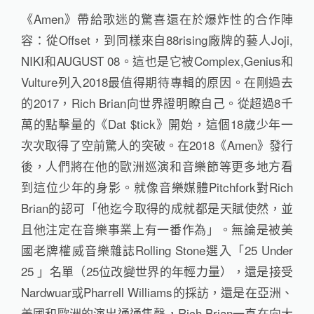
《Amen》帶給歌迷的驚喜還在於爆炸性的合作陣
容：從Offset，到同樣來自88rising廠牌的藝人Joji,
NIKI和AUGUST 08。這也是它被Complex,Genius和
Vulture列入2018最值得期待專輯的原因。在剛過去
的2017，Rich Brian向世界證明瞭自己。從超過8千
萬的點擊量的《Dat $tick》開始，這個18歲少年一
次次取得了空前驚人的突破。在2018《Amen》發行
後，人們將在他的歐洲巡演和音樂節等更多地方看
到這位少年的身影。就像音樂媒體Pitchfork對Rich
Brian的認可「他迄今取得的成就都是天賦使然，並
且他注定在音樂事業上有一番作為」。無論是被美
國老牌權威音樂雜誌Rolling Stone選入「25 Under
25 」名單（25位改變世界的年輕力量），還是接受
Nardwuar或Pharrell Williams的採訪，還是在亞洲、
美國和歐洲的演出通通售罄，Rich Brian一直在向大