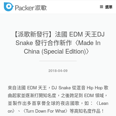
選單
packer
跳
至
內
【派歌新發行】法國 EDM 天王DJ
容
Snake 發行合作新作〈Made In
China (Special Edition)〉
發
2018-04-09
表
於
來自法國 EDM 天王，DJ Snake 從混音 Hip Hop 歌
曲起家並逐漸打開知名度，之後跨足到 EDM 領域，
並製作出多首享譽全球的夜店國歌，如：〈Lean
on〉、〈Turn Down For What〉等高知名度作品！