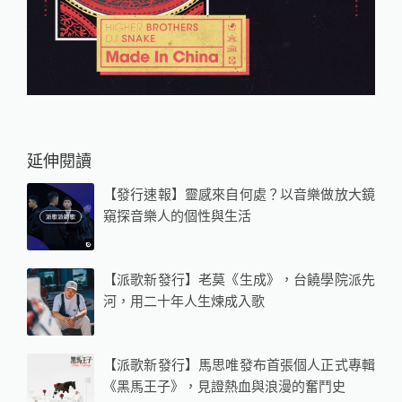
延伸閱讀
【發行速報】靈感來自何處？以音樂做放大鏡
窺探音樂人的個性與生活
【派歌新發行】老莫《生成》，台饒學院派先
河，用二十年人生煉成入歌
【派歌新發行】馬思唯發布首張個人正式專輯
《黑馬王子》，見證熱血與浪漫的奮鬥史