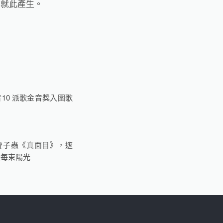
異就此產生。
10 派歌金音獎入圍歌
聲子蟲《真面目》，遮
住每束陽光