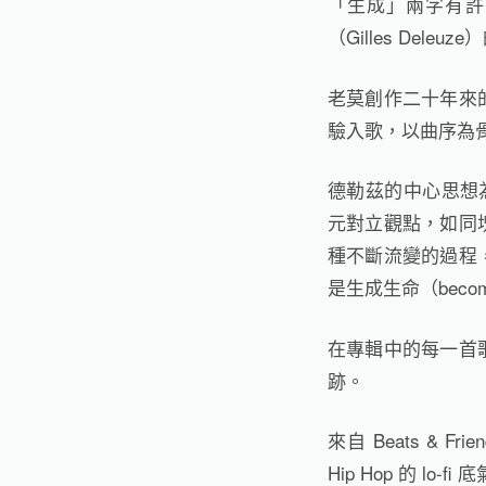
「生成」兩字有許
（Gilles Deleu
老莫創作二十年來
驗入歌，以曲序為
德勒茲的中心思想為
元對立觀點，如同
種不斷流變的過程
是生成生命（beco
在專輯中的每一首
跡。
來自 Beats & Fr
Hip Hop 的 l