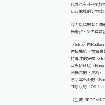
此外也有孩子氣娛樂的 P
Dac 釀造的另類嘻
跨刀獻唱則有金曲歌
楊舒雅、受老莫啟發
〈Intro〉由Rod
碰撞連結，揭露專
持專注的提醒〈Got 
承與使命感〈Han
輯概念的〈成為〉。
嘻哈本格派的〈Boo
到原版的〈Off The
《生成 BECOM