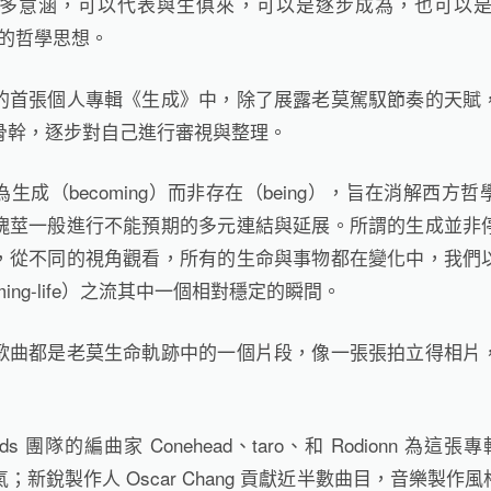
多意涵，可以代表與生俱來，可以是逐步成為，也可以
ze）的哲學思想。
的首張個人專輯《生成》中，除了展露老莫駕馭節奏的天賦
骨幹，逐步對自己進行審視與整理。
生成（becoming）而非存在（being），旨在消解西方
塊莖一般進行不能預期的多元連結與延展。所謂的生成並非
，從不同的視角觀看，所有的生命與事物都在變化中，我們
ming-life）之流其中一個相對穩定的瞬間。
歌曲都是老莫生命軌跡中的一個片段，像一張張拍立得相片
iends 團隊的編曲家 Conehead、taro、和 Rodionn 為這張專輯
o-fi 底氣；新銳製作人 Oscar Chang 貢獻近半數曲目，音樂