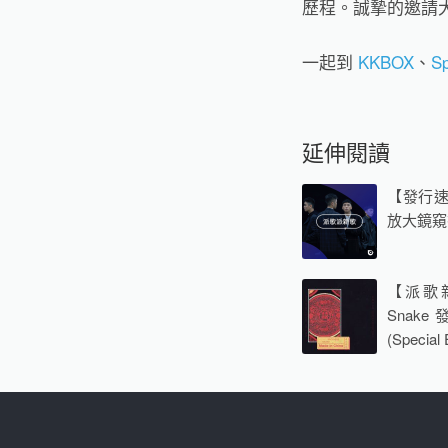
歷程。誠摯的邀請
一起到
KKBOX
、
Sp
延伸閱讀
【發行
放大鏡窺
【派歌新
Snake
(Special 