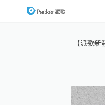
跳
至
packer
內
容
【派歌新