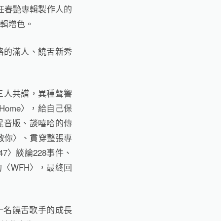
軍火、曾任春艷專輯製作人的
為專輯增色。
風格的滿人、饒舌新秀
刷碟，三人共譜，異種聲響
ome〉，給自己保
ll〉混音版、談嘻哈的傳
我教你〉、貫穿整張專
7〉談論228事件、
出的〈WFH〉，最終回
是一名饒舌歌手的成長