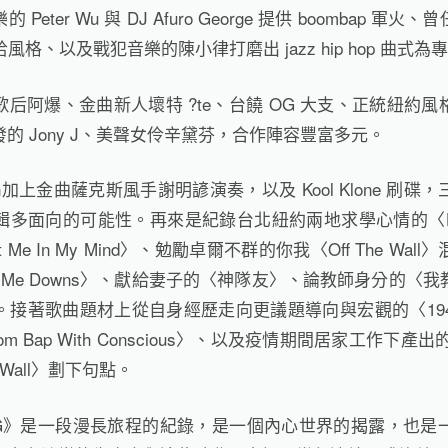
eter Wu 與 DJ Afuro George 提供 boombap 
哈風格、以及戰犯音樂的陳小律打磨出 jazz hip hop 曲式
后阿爆、金曲新人壞特 ?te、台饒 OG 大支、正統紐約
的 Jony J、美聲女伶辛黛芬，合作陣容豐富多元。
ionn加上金曲薩克斯風手謝明諺演奏，以及 Kool Klone 
輯多面向的可能性。再來是紀錄台北紐約兩地求學心情的〈H
Me In My Mind〉、勉勵卓爾不群的你我〈Off The Wa
d Me Downs〉、獻給妻子的〈神隊友〉、論教師身分的〈
接著歌曲題材上從自身經歷走向更議題導向與宏觀的〈194
m Bap With Conscious〉、以及疫情期間居家工作下產
 Wall〉劃下句點。
ING》是一段漫長旅程的紀錄，是一個內心世界的揭露，也