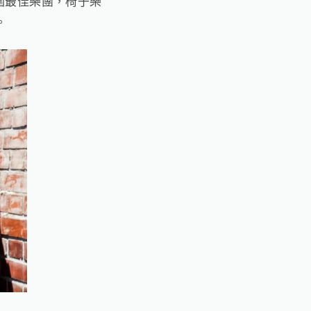
圍最佳樂團，椅子樂
。