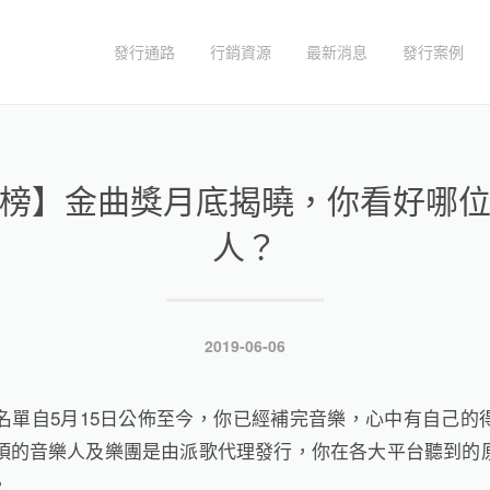
發行通路
行銷資源
最新消息
發行案例
榜】金曲獎月底揭曉，你看好哪
人？
發
2019-06-06
表
於
名單自
5
月
15
日公佈至今，你已經補完音樂，心中有自己的
項的音樂人及樂團是由
派歌
代理發行，你在各大平台聽到的
。