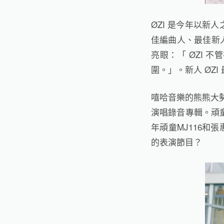
ØZI
是今年以新人
佳編曲人、最佳新
亮眼：「
ØZI
不管
圍。」。新人
ØZI
嘻哈音樂的熊熊大
演唱錄音專輯。
頑
年頑童
MJ116
和張
的表演節目？