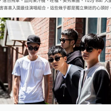
、落日飛車、血肉果汁機、旺福、美秀集團、
Tizzy Bac
入
害喜喜入圍最佳演唱組合，這些幾乎都是獨立樂迷的心頭好