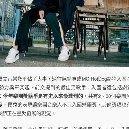
獨立音樂幾乎佔了大半，過往陳綺貞或
MC HotDog
熱狗入圍
勢力異軍突起，前文提到的最佳男歌手，入圍者還包括謝
：
，共有
2
、
30
個樂團
今年樂團獎競爭是有史以來最激烈的
度，優秀的表現讓樂團音樂人不只入圍樂團獎，其他獎項也
樂節正在蓬勃發展的現況。