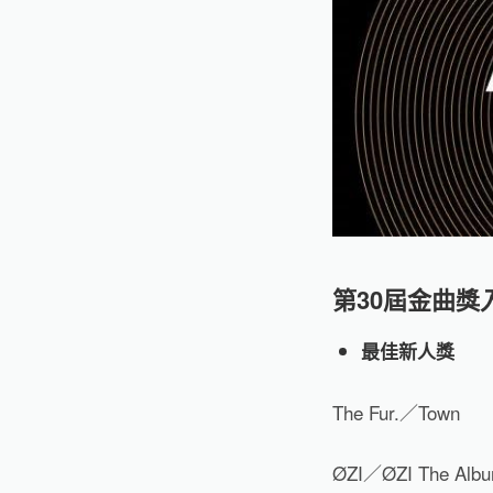
第
30
屆金曲獎
最佳新人獎
The Fur.
／
Town
ØZI
／
ØZI The Alb