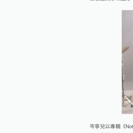
岑寧兒
以專輯《
Not