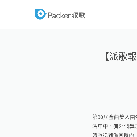
跳
至
packer
內
容
【派歌報
第
30
屆金曲獎
入圍
名單中，有
21個
獎
派歌送到你耳邊的