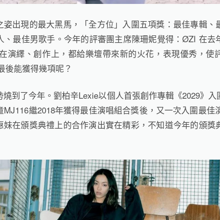
之姿出現的最大黑馬，「全方位」入圍五項獎：最佳專輯、
人、最佳男歌手。今年的評審團主席陳珊妮覺得：
ØZI
在去
在演繹、創作上，都給樂壇帶來新的火花，表現優秀，使
最後能獲得幾項呢？
勢燒到了今年。
劉柏辛
Lexie
以個人首張創作專輯《
2029
》入
童
MJ116
繼
2018
年獲得最佳演唱組合獎後，又一次入圍最佳
惠妹在頒獎典禮上的合作演出實在精彩，不知道今年的頒獎