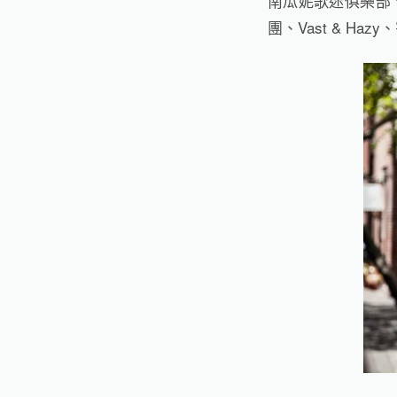
南瓜妮歌迷俱樂部
團、
Vast & Hazy
、