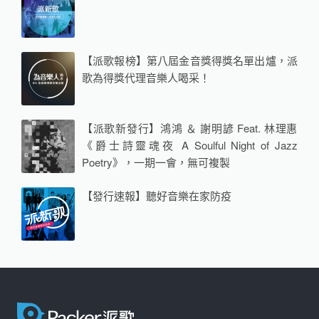
【派歌報榜】第八屆金音獎得獎名單出爐，派
歌為得獎代理音樂人喝采！
【派歌新發行】鴻鴻 ＆ 謝明諺 Feat. 林理惠
《爵士詩靈魂夜 A Soulful Night of Jazz
Poetry》，一期一會，無可複製
【發行速報】聽好音樂在家防疫