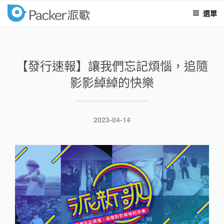
選單
packer
跳
至
內
【發行速報】讓我們忘記煩惱，追隨
容
影影綽綽的快樂
發
2023-04-14
表
於