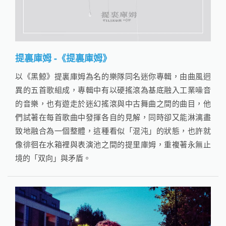
提裏庫姆 -《提裏庫姆》
以《黑鯨》提裏庫姆為名的樂隊同名迷你專輯，由曲風迥
異的五首歌組成，專輯中有以硬搖滾為基底融入工業噪音
的音樂，也有遊走於迷幻搖滾與中古舞曲之間的曲目，他
們試著在每首歌曲中發揮各自的見解，同時卻又能淋漓盡
致地融合為一個整體，這種看似「混沌」的狀態，也許就
像徘徊在水箱裡與表演池之間的提里庫姆，重複著永無止
境的「双向」與矛盾。