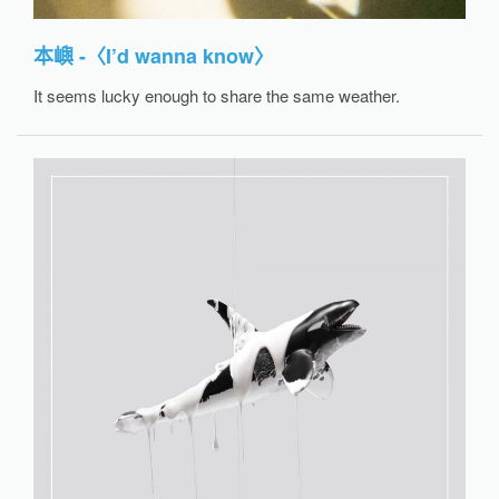
本嶼 -〈I’d wanna know
〉
It seems lucky enough to share the same weather.