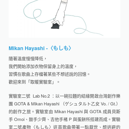
Mikan Hayashi -〈もしも〉
隨著溫度慢慢降低，
我們開始添加衣物保留身上的溫度，
習慣在歌曲上存檔著某些不想述說的回憶。
歡迎來到「取暖實驗室」。
實驗室二號 Lab No.2 ：以一碗拉麵的結緣開啟台灣創作樂
團 GOTA & Mikan Hayashi （ゲシュタルト乙女 Vo. / Gt.）
的創作之旅。實驗室由 Mikan Hayashi 與 GOTA 成員貝斯
手 Omoi、鼓手少齊、吉他手褚 P 與蛋餅所搭建而成。實驗
室二號產物〈もしも〉這首歌曲帶著一點厭世、想逃避的