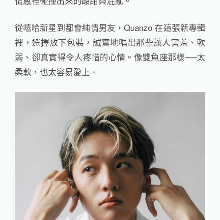
情感裡碰撞出來的酸甜與混亂。
從嘻哈新星到都會純情男友，Quanzo 在這張新專輯
裡，選擇放下包裝，誠實地唱出那些讓人害羞、軟
弱、卻真實得令人疼惜的心情。像雙魚座那樣──太
柔軟，也太容易愛上。