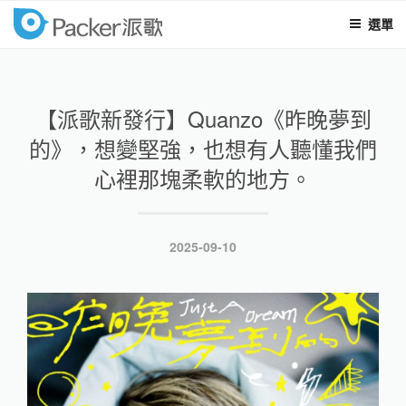
選單
packer
跳
至
內
【派歌新發行】Quanzo《昨晚夢到
容
的》，想變堅強，也想有人聽懂我們
心裡那塊柔軟的地方。
發
2025-09-10
表
於