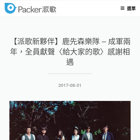
選單
packer
跳
至
內
【派歌新夥伴】鹿先森樂隊 – 成軍兩
容
年，全員獻聲〈給大家的歌〉感謝相
遇
發
2017-08-31
表
於