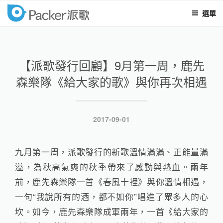
選單
packer
跳
至
內
【派歌發行回顧】9月第一周，鹿先
容
森樂隊《給大家的歌》與你再次相遇
發
2017-09-01
表
於
九月第一周，派歌發行的新歌溫情滿滿、正能量滿
溢，為秋高氣爽的秋季帶來了感動與熱血。兩年
前，鹿先森樂隊一首《春風十裡》與你溫情相遇，
一句“我說所有的酒，都不如你”唱進了眾多人的心
坎。如今，鹿先森樂隊成軍兩年，一首《給大家的