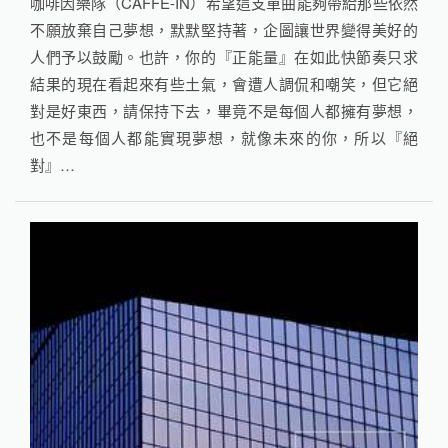
咖啡因樂隊（CAFFE-IN）希望這支單曲能夠帶給那些依然
不願放棄自己夢想，默默堅持著，企圖讓世界變得美好的
人們予以鼓勵。也許，你的『正能量』在如此快節奏只求
結果的現在看起來有些土氣，會遭人調侃和嘲笑，但它絕
對是好東西，請保持下去，畢竟不是每個人都擁有夢想，
也不是每個人都能實現夢想，就像未來的你，所以『絕
對』…