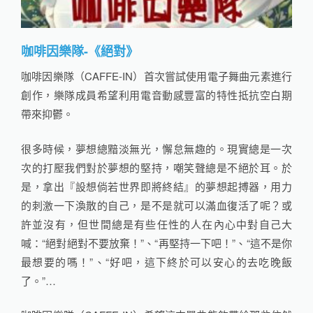
咖啡因樂隊-《絕對》
咖啡因樂隊（CAFFE-IN）首次嘗試使用電子舞曲元素進行
創作，樂隊成員希望利用電音動感豐富的特性抵抗空白期
帶來抑鬱。
很多時候，夢想總黯淡無光，懈怠無趣的。現實總是一次
次的打壓我們對於夢想的堅持，嘲笑聲總是不絕於耳。於
是，拿出『設想倘若世界即將終結』的夢想起搏器，用力
的刺激一下渙散的自己，是不是就可以滿血復活了呢？或
許並沒有，但世間總是有些任性的人在內心中對自己大
喊：“絕對絕對不要放棄！”、“再堅持一下吧！”、“這不是你
最想要的嗎！”、“好吧，這下終於可以安心的去吃晚飯
了。”…