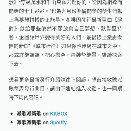
歌》“穿過萬水和千山只願去赴你的，從因為相逢而
開始的千里迢迢。”也為九月份準備開學的學生們獻
上為夢想拼搏的正能量。咖啡因發行最新單曲《絕
對》獻給那些依然不願放棄自己夢想，默默堅持
著，企圖讓世界變得美好的人們。最後線上激膚樂
團的新EP《城市迷途》如果你也迷網在城市之中，
那或許能聽聽，把心掏空，再裝些能量，繼續探索
下去。
想看更多最新發行介紹請往下閱讀，想直接收聽派
歌每周發行曲目，請由下連結進入收聽。也一同期
待下周內容吧。
派歌派新歌 on
KKBOX
派歌派新歌 on
Spotify