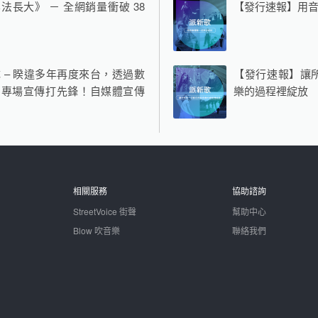
法長大》 － 全網銷量衝破 38
【發行速報】用
 – 睽違多年再度來台，透過數
【發行速報】讓
為專場宣傳打先鋒！自媒體宣傳
樂的過程裡綻放
相關服務
協助諮詢
StreetVoice 街聲
幫助中心
Blow 吹音樂
聯絡我們