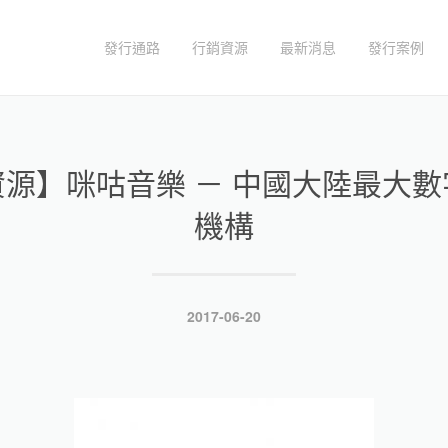
發行通路
行銷資源
最新消息
發行案例
源】咪咕音樂 － 中國大陸最大
機構
發
2017-06-20
表
於