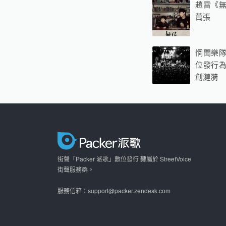
趙雷《無
萬張
惘聞樂隊
位發行
創漣漪
街聲「Packer 派歌」數位發行 隸屬於 StreetVoice
街聲服務群。
服務信箱：support@packer.zendesk.com