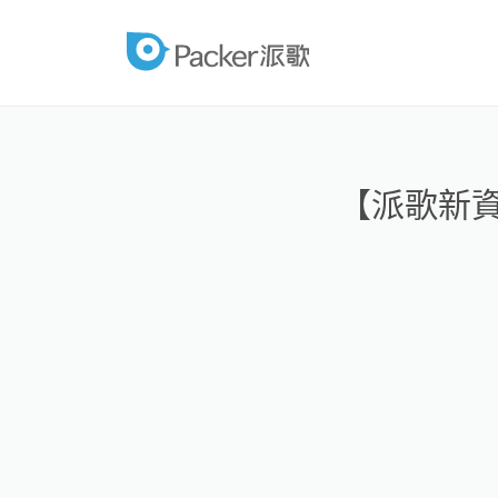
跳
至
packer
內
容
【派歌新資