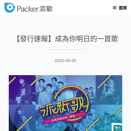
選單
packer
跳
至
內
【發行速報】成為你明日的一首歌
容
發
2023-06-20
表
於