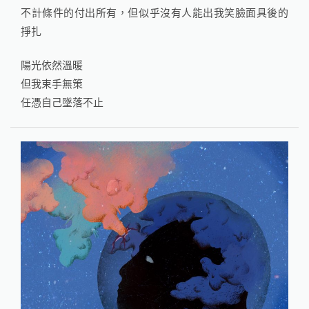
不計條件的付出所有，但似乎沒有人能出我笑臉面具後的
掙扎
陽光依然溫暖
但我束手無策
任憑自己墜落不止